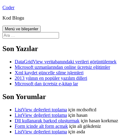
İçeriğe
Coder
atla
Kod Blogu
Menü ve bileşenler
Arama:
Son Yazılar
DataGridView veritabanındaki verileri görüntülemek
Microsoft uzmanlarından online ücretsiz eğitimler
Xml kaydet güncelle silme işlemleri
2013 yılının en popüler yazılım dilleri
Microsoft dan ücretsiz e-kitap lar
Son Yorumlar
ListView değerleri toplama
için
mcdsoftcd
ListView değerleri toplama
için
hasan
Dll kullanarak barkod oluşturmak
için
hasan korkmaz
Form içinde alt form açmak
için
ali gökdeniz
ListView değerleri toplama
için
asda