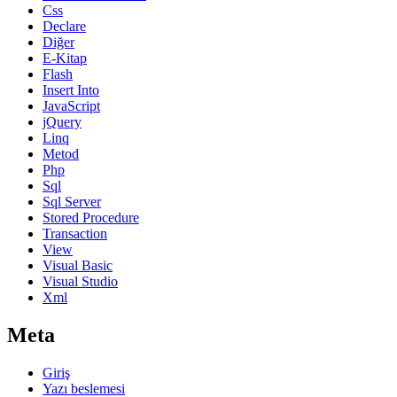
Css
Declare
Diğer
E-Kitap
Flash
Insert Into
JavaScript
jQuery
Linq
Metod
Php
Sql
Sql Server
Stored Procedure
Transaction
View
Visual Basic
Visual Studio
Xml
Meta
Giriş
Yazı beslemesi