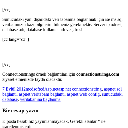
[/cc]
Sunucudaki yani dışarıdaki veri tabanına bağlanmak için ise ms sql
veribanınızın bazı bilgilerini bilmeniz gerekmekte. Server ip adresi,
database adı, database kullanıcı adı ve şifresi
[cc lang=”c#”]
[/cc]
Connectionstrings örnek bağlantıları için
connectionstrings.com
ziyaret etmenizde fayda olacaktır.
Yayın
Yazar
Kategoriler
Etiketler
7 Eylül 2012
mcdsoftcd
Asp.net
asp net connectionstring
,
aspnet sql
tarihi
bağlantı
,
aspnet veritabanı bağlantı
,
aspnet web config
,
sunucudaki
database
,
veritabanına bağlanma
Bir cevap yazın
E-posta hesabınız yayımlanmayacak.
Gerekli alanlar
*
ile
işaretlenmişlerdir