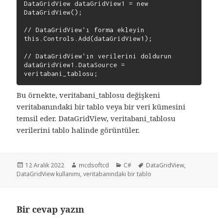
DataGridView dataGridView1 = new 
DataGridView();

// DataGridView'ı forma ekleyin

this.Controls.Add(dataGridView1);

// DataGridView'ın verilerini doldurun

dataGridView1.DataSource = 
Bu örnekte, veritabani_tablosu değişkeni
veritabanındaki bir tablo veya bir veri kümesini
temsil eder. DataGridView, veritabani_tablosu
verilerini tablo halinde görüntüler.
Yayın
Yazar
Kategoriler
Etiketler
12 Aralık 2022
mcdsoftcd
C#
DataGridView
,
tarihi
DataGridView kullanımı
,
veritabanındaki bir tablo
Bir cevap yazın