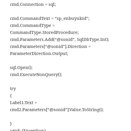
cmd.Connection = sql;
cmd.CommandText = “sp_enbuyukid”;
cmd.CommandType =
CommandType.StoredProcedure;
cmd.Parameters.Add(“@sonid”, SqlDbType.Int);
cmd.Parameters[“@sonid”].Direction =
ParameterDirection.Output;
sql.Open();
cmd.ExecuteNonQuery();
try
{
Label1.Text =
cmd2.Parameters[“@sonid”].Value.ToString();
}
catch (Exception)