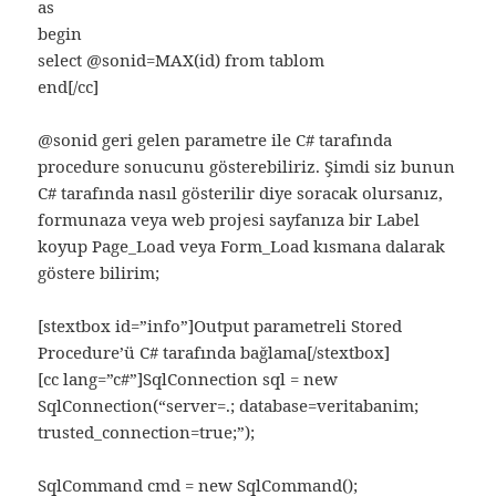
as
begin
select @sonid=MAX(id) from tablom
end[/cc]
@sonid geri gelen parametre ile C# tarafında
procedure sonucunu gösterebiliriz. Şimdi siz bunun
C# tarafında nasıl gösterilir diye soracak olursanız,
formunaza veya web projesi sayfanıza bir Label
koyup Page_Load veya Form_Load kısmana dalarak
göstere bilirim;
[stextbox id=”info”]Output parametreli Stored
Procedure’ü C# tarafında bağlama[/stextbox]
[cc lang=”c#”]SqlConnection sql = new
SqlConnection(“server=.; database=veritabanim;
trusted_connection=true;”);
SqlCommand cmd = new SqlCommand();