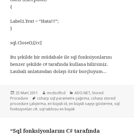
{
Label1.Text = “Hata!!!”;
}
sql.Close();[/cc]
Bu şekilde bir müdahale ile sql fonksiyonlarını
benzer şekilde c# tarafında kullana bilirsiniz.
Laubali anlatımdan dolayı özür borçluyum…
Yayın
Yazar
Kategoriler
25 Mart 2011
mcdsoftcd
ADO.NET
,
Stored
tarihi
Etiketler
Procedure
csharp sql parametre çağırma
,
csharp stored
procedure çalıştırma
,
en büyük id
,
en büyük sayıyı gösterme
,
sql
fonksiyonları c#
,
sql tablosu en büyük
“Sql fonksiyonlarını C# tarafında