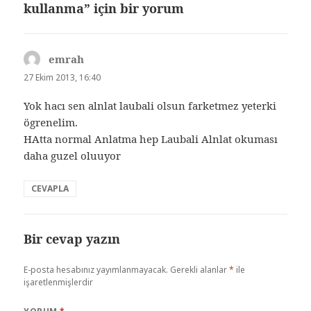
kullanma” için bir yorum
emrah
dedi
ki:
27 Ekim 2013, 16:40
Yok hacı sen alnlat laubali olsun farketmez yeterki
ögrenelim.
HAtta normal Anlatma hep Laubali Alnlat okuması
daha guzel oluuyor
CEVAPLA
Bir cevap yazın
E-posta hesabınız yayımlanmayacak.
Gerekli alanlar
*
ile
işaretlenmişlerdir