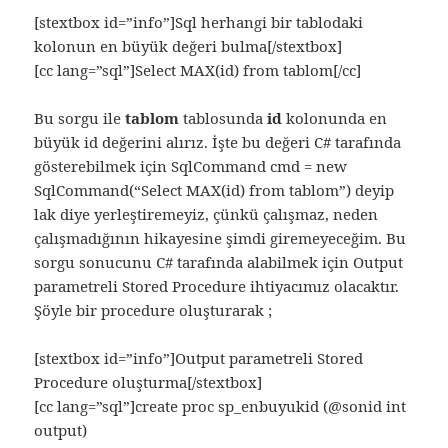
[stextbox id=”info”]Sql herhangi bir tablodaki
kolonun en büyük değeri bulma[/stextbox]
[cc lang=”sql”]Select MAX(id) from tablom[/cc]
Bu sorgu ile
tablom
tablosunda
id
kolonunda en
büyük id değerini alırız. İşte bu değeri C# tarafında
gösterebilmek için SqlCommand cmd = new
SqlCommand(“Select MAX(id) from tablom”) deyip
lak diye yerleştiremeyiz, çünkü çalışmaz, neden
çalışmadığının hikayesine şimdi giremeyeceğim. Bu
sorgu sonucunu C# tarafında alabilmek için Output
parametreli Stored Procedure ihtiyacımız olacaktır.
Şöyle bir procedure oluşturarak ;
[stextbox id=”info”]Output parametreli Stored
Procedure oluşturma[/stextbox]
[cc lang=”sql”]create proc sp_enbuyukid (@sonid int
output)