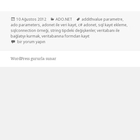
Yayın
Kategoriler
Etiketler
10 Ağustos 2012
ADO.NET
addithvalue parametre
,
tarihi
ado parameters
,
adonet ile veri kayıt
,
c# adonet
,
sql kayıt ekleme
,
sqlconnection örneği
,
string tipdeki değişkenler
,
veritabanı ile
bağlatıyı kurmak
,
veritabanına formdan kayıt
C# Ado.net veri kayıt etme için
bir yorum yapın
WordPress gururla sunar