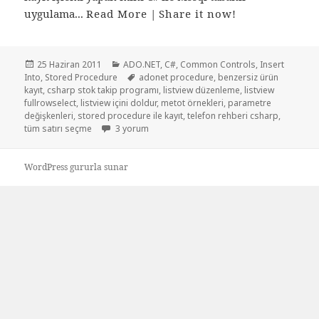
uygulama...
Read More
|
Share it now!
Yayın
Kategoriler
25 Haziran 2011
ADO.NET
,
C#
,
Common Controls
,
Insert
tarihi
Etiketler
Into
,
Stored Procedure
adonet procedure
,
benzersiz ürün
kayıt
,
csharp stok takip programı
,
listview düzenleme
,
listview
fullrowselect
,
listview içini doldur
,
metot örnekleri
,
parametre
değişkenleri
,
stored procedure ile kayıt
,
telefon rehberi csharp
,
Benzersiz veri kayıt eden masaüstü uygulaması içi
tüm satırı seçme
3 yorum
WordPress gururla sunar