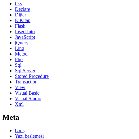
Css
Declare
Diğer
E-Kitap
Flash
Insert Into
JavaScript
jQuery
Linq
Metod
Php
Sql
Sql Server
Stored Procedure
Transaction
View
Visual Basic
Visual Studio
Xml
Meta
Giriş
Yazı beslemesi