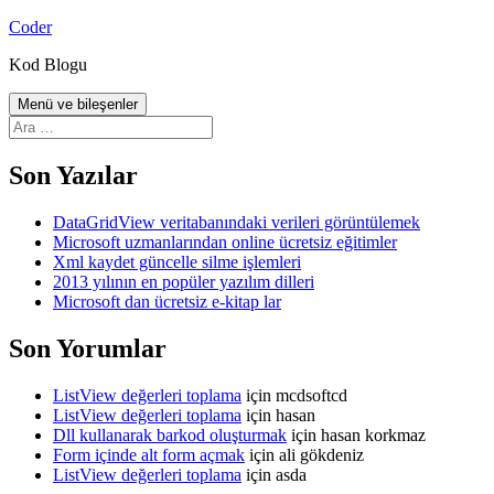
İçeriğe
Coder
atla
Kod Blogu
Menü ve bileşenler
Arama:
Son Yazılar
DataGridView veritabanındaki verileri görüntülemek
Microsoft uzmanlarından online ücretsiz eğitimler
Xml kaydet güncelle silme işlemleri
2013 yılının en popüler yazılım dilleri
Microsoft dan ücretsiz e-kitap lar
Son Yorumlar
ListView değerleri toplama
için
mcdsoftcd
ListView değerleri toplama
için
hasan
Dll kullanarak barkod oluşturmak
için
hasan korkmaz
Form içinde alt form açmak
için
ali gökdeniz
ListView değerleri toplama
için
asda