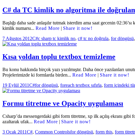
C# da TC kimlik no algoritma ile doğrula
Başlığı daha sade anlaşılır tutmak isterdim ama saat gecenin 02:36’s
kimlik numarsı...
Read More
|
Share it now!
Yayın
Kategoriler
Etiketler
7 Ağustos 2012
C#
c sharp tc kimlik no
,
c# tc no doğrula
,
for döngüsü
tarihi
Kısa yoldan toplu textbox temizleme
Bu konu hakkında birçok yazı yazılmıştır. Daha önce yazılanları unu
Projelerimizde ki formlarda birden...
Read More
|
Share it now!
Yayın
Kategoriler
Etiketler
19 Eylül 2011
C#
for döngüsü
,
foreach textbox sıfırla
,
form içindeki tü
tarihi
Formu titretme ve Opacity uygulaması
Csharp’da messengerdaki gibi form titretme, xp ilk açılış ekranı gibi 
azaltarak ufak...
Read More
|
Share it now!
Yayın
Kategoriler
Etiketler
3 Ocak 2011
C#
,
Common Controls
for döngüsü
,
form this
,
form titre