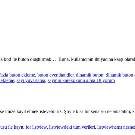
 kod ile buton oluşturmak… Buna, kullanıcının ihtiyacına karşı olarak
fazla buton ekleme
,
buton eventhandler
,
dinamik buton
,
dinamik buton ö
Dinamik
l ekleme
,
sayı yuvarlama
,
sayının karekökünü alma
18 yorum
buton
oluşturup
kontrol
etme
için
e imize kayıt etmek isteyebiliriz. Şöyle kısa bir senaryo ile anlatalım;
üsü ile kayıt
,
for listview
,
listviewdeki tüm verileri
,
listviewitems nesne