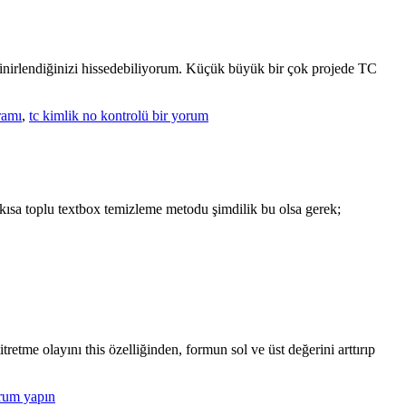
verileri
database
kayıt
etme
 sinirlendiğinizi hissedebiliyorum. Küçük büyük bir çok projede TC
için
C#
ramı
,
tc kimlik no kontrolü
bir yorum
da
TC
kimlik
no
algoritma
ısa toplu textbox temizleme metodu şimdilik bu olsa gerek;
ile
doğrulama
için
etme olayını this özelliğinden, formun sol ve üst değerini arttırıp
rum yapın