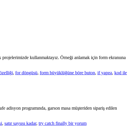
 projelerimizde kullanmaktayız. Örneği anlamak için form ekranıına
zelliği
,
for döngüsü
,
form büyüklüğüne böre buton
,
if yapısı
,
kod ile
 kafe adisyon programında, garson masa müşteriden sipariş edilen
Listview
si
,
satır saysısı kadar
,
try catch finally
bir yorum
tüm