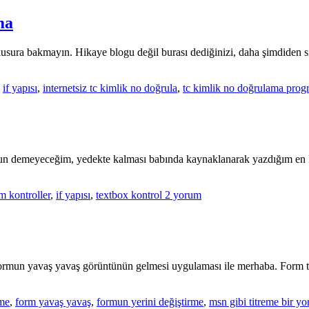
ma
ı kusura bakmayın. Hikaye blogu değil burası dediğinizi, daha şimdiden
,
if yapısı
,
internetsiz tc kimlik no doğrula
,
tc kimlik no doğrulama prog
tun demeyeceğim, yedekte kalması babında kaynaklanarak yazdığım en k
Kısa
m kontroller
,
if yapısı
,
textbox kontrol
2 yorum
yoldan
toplu
textbox
temizleme
için
formun yavaş yavaş görüntünün gelmesi uygulaması ile merhaba. Form titr
Formu
tme
,
form yavaş yavaş
,
formun yerini değiştirme
,
msn gibi titreme
bir yo