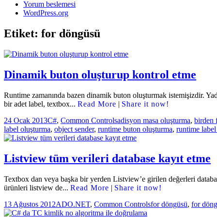
Yorum beslemesi
WordPress.org
Etiket:
for döngüsü
Dinamik buton oluşturup kontrol etme
Runtime zamanında bazen dinamik buton oluşturmak istemişizdir. Yada
bir adet label, textbox...
Read More
|
Share it now!
Yayın
Kategoriler
Etiketler
24 Ocak 2013
C#
,
Common Controls
adisyon masa oluşturma
,
birden 
tarihi
label oluşturma
,
object sender
,
runtime buton oluşturma
,
runtime labe
Listview tüm verileri database kayıt etme
Textbox dan veya başka bir yerden Listview’e girilen değerleri databas
ürünleri listview de...
Read More
|
Share it now!
Yayın
Kategoriler
Etiketler
13 Ağustos 2012
ADO.NET
,
Common Controls
for döngüsü
,
for döng
tarihi