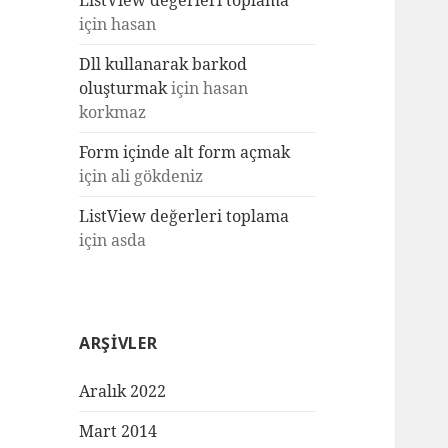
ListView değerleri toplama
için
hasan
Dll kullanarak barkod
oluşturmak
için
hasan
korkmaz
Form içinde alt form açmak
için
ali gökdeniz
ListView değerleri toplama
için
asda
ARŞIVLER
Aralık 2022
Mart 2014