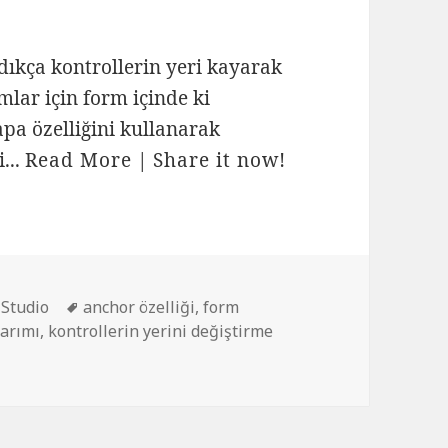
ıkça kontrollerin yeri kayarak
lar için form içinde ki
apa özelliğini kullanarak
...
Read More
|
Share it now!
Etiketler
 Studio
anchor özelliği
,
form
sarımı
,
kontrollerin yerini değiştirme