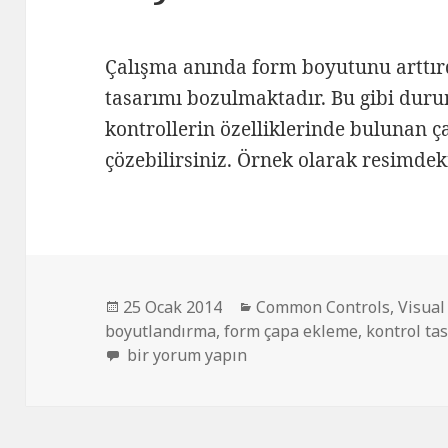
Çalışma anında form boyutunu arttırd
tasarımı bozulmaktadır. Bu gibi durum
kontrollerin özelliklerinde bulunan ç
çözebilirsiniz. Örnek olarak resimdeki
Yayın
Kategoriler
25 Ocak 2014
Common Controls
,
Visual
tarihi
boyutlandırma
,
form çapa ekleme
,
kontrol ta
Form içinde kontrol boyutlandırma için
bir yorum yapın