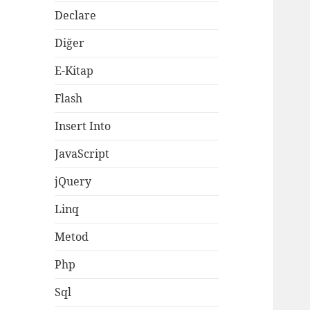
Declare
Diğer
E-Kitap
Flash
Insert Into
JavaScript
jQuery
Linq
Metod
Php
Sql