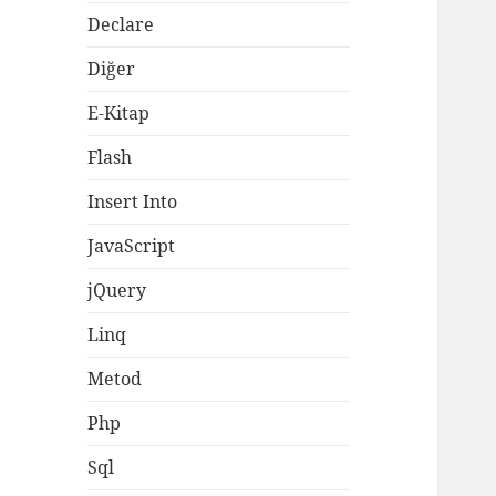
Declare
Diğer
E-Kitap
Flash
Insert Into
JavaScript
jQuery
Linq
Metod
Php
Sql