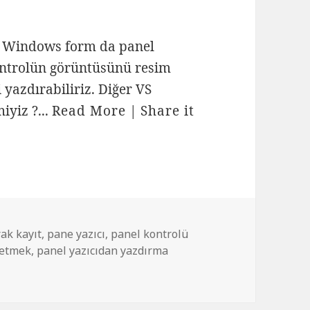
 Windows form da panel
ontrolün görüntüsünü resim
 yazdırabiliriz. Diğer VS
iyiz ?...
Read More
|
Share it
ak kayıt
,
pane yazıcı
,
panel kontrolü
detmek
,
panel yazıcıdan yazdırma
in