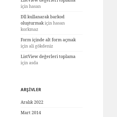
ListView değerleri toplama
için
hasan
Dll kullanarak barkod
oluşturmak
için
hasan
korkmaz
Form içinde alt form açmak
için
ali gökdeniz
ListView değerleri toplama
için
asda
ARŞIVLER
Aralık 2022
Mart 2014