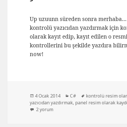
Up uzuunn süreden sonra merhaba…
kontrolü yazıcıdan yazdırmak için k
olarak kayıt edip, kayıt edilen o resmi
kontrollerini bu şekilde yazdıra bilirm
now!
Yayın
Kategoriler
Etiketler
4 Ocak 2014
C#
kontrolü resim olar
tarihi
yazıcıdan yazdırmak
,
panel resim olarak kay
Panel kontrolünü resim olarak yazdırma iç
2 yorum