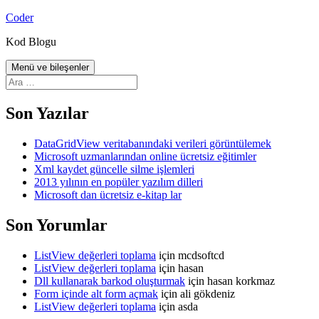
İçeriğe
Coder
atla
Kod Blogu
Menü ve bileşenler
Arama:
Son Yazılar
DataGridView veritabanındaki verileri görüntülemek
Microsoft uzmanlarından online ücretsiz eğitimler
Xml kaydet güncelle silme işlemleri
2013 yılının en popüler yazılım dilleri
Microsoft dan ücretsiz e-kitap lar
Son Yorumlar
ListView değerleri toplama
için
mcdsoftcd
ListView değerleri toplama
için
hasan
Dll kullanarak barkod oluşturmak
için
hasan korkmaz
Form içinde alt form açmak
için
ali gökdeniz
ListView değerleri toplama
için
asda