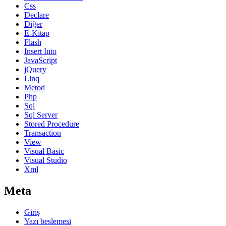
Css
Declare
Diğer
E-Kitap
Flash
Insert Into
JavaScript
jQuery
Linq
Metod
Php
Sql
Sql Server
Stored Procedure
Transaction
View
Visual Basic
Visual Studio
Xml
Meta
Giriş
Yazı beslemesi