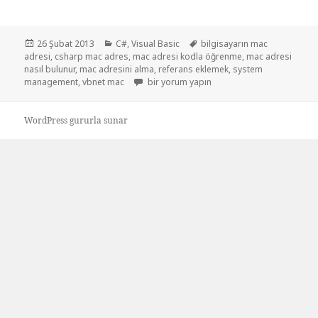
Yayın
Kategoriler
Etiketler
26 Şubat 2013
C#
,
Visual Basic
bilgisayarın mac
tarihi
adresi
,
csharp mac adres
,
mac adresi kodla öğrenme
,
mac adresi
nasıl bulunur
,
mac adresini alma
,
referans eklemek
,
system
Mac adresini öğrenme için
management
,
vbnet mac
bir yorum yapın
WordPress gururla sunar