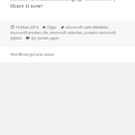
Share it now!
Yayın
Kategoriler
Etiketler
16 Mart 2014
Diğer
microsoft canlı etkinlikler
,
tarihi
microsoft ürünleri izle
,
microsoft videoları
,
ücretsiz microsoft
Microsoft uzmanlarından online ücretsiz eğitimler için
eğitimi
bir yorum yapın
WordPress gururla sunar