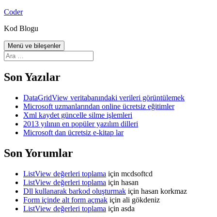
İçeriğe
Coder
atla
Kod Blogu
Menü ve bileşenler
Arama:
Son Yazılar
DataGridView veritabanındaki verileri görüntülemek
Microsoft uzmanlarından online ücretsiz eğitimler
Xml kaydet güncelle silme işlemleri
2013 yılının en popüler yazılım dilleri
Microsoft dan ücretsiz e-kitap lar
Son Yorumlar
ListView değerleri toplama
için
mcdsoftcd
ListView değerleri toplama
için
hasan
Dll kullanarak barkod oluşturmak
için
hasan korkmaz
Form içinde alt form açmak
için
ali gökdeniz
ListView değerleri toplama
için
asda