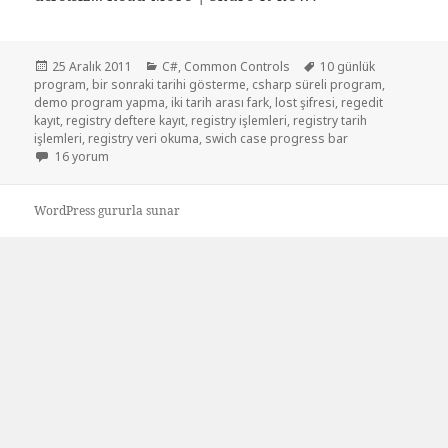
Yayın
Kategoriler
Etiketler
25 Aralık 2011
C#
,
Common Controls
10 günlük
tarihi
program
,
bir sonraki tarihi gösterme
,
csharp süreli program
,
demo program yapma
,
iki tarih arası fark
,
lost şifresi
,
regedit
kayıt
,
registry deftere kayıt
,
registry işlemleri
,
registry tarih
işlemleri
,
registry veri okuma
,
swich case progress bar
Demo süreli program yapma için
16 yorum
WordPress gururla sunar