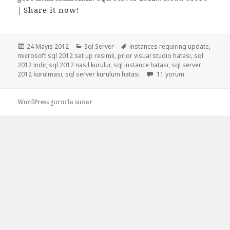
|
Share it now!
Yayın
Kategoriler
Etiketler
24 Mayıs 2012
Sql Server
instances requiring update
,
tarihi
microsoft sql 2012 set up resimli
,
prior visual studio hatası
,
sql
2012 indir
,
sql 2012 nasıl kurulur
,
sql instance hatası
,
sql server
Sql Server 2012 kurulumu 
2012 kurulması
,
sql server kurulum hatası
11 yorum
WordPress gururla sunar