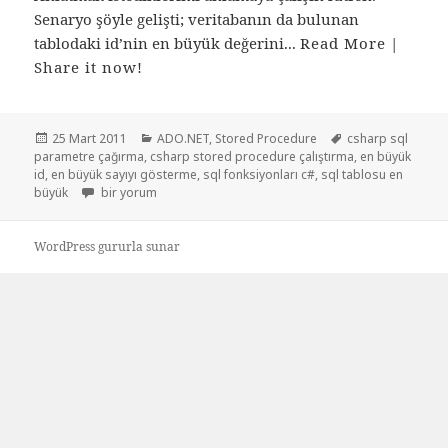
Senaryo şöyle gelişti; veritabanın da bulunan
tablodaki id’nin en büyük değerini...
Read More
|
Share it now!
Yayın
Kategoriler
Etiketler
25 Mart 2011
ADO.NET
,
Stored Procedure
csharp sql
tarihi
parametre çağırma
,
csharp stored procedure çalıştırma
,
en büyük
id
,
en büyük sayıyı gösterme
,
sql fonksiyonları c#
,
sql tablosu en
Sql fonksiyonlarını C# tarafında kullanma için
büyük
bir yorum
WordPress gururla sunar