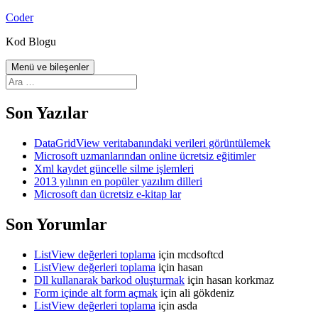
İçeriğe
Coder
atla
Kod Blogu
Menü ve bileşenler
Arama:
Son Yazılar
DataGridView veritabanındaki verileri görüntülemek
Microsoft uzmanlarından online ücretsiz eğitimler
Xml kaydet güncelle silme işlemleri
2013 yılının en popüler yazılım dilleri
Microsoft dan ücretsiz e-kitap lar
Son Yorumlar
ListView değerleri toplama
için
mcdsoftcd
ListView değerleri toplama
için
hasan
Dll kullanarak barkod oluşturmak
için
hasan korkmaz
Form içinde alt form açmak
için
ali gökdeniz
ListView değerleri toplama
için
asda