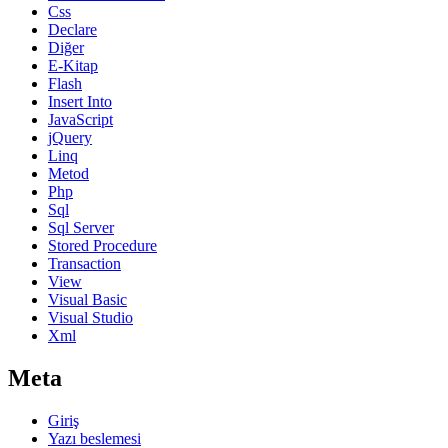
Css
Declare
Diğer
E-Kitap
Flash
Insert Into
JavaScript
jQuery
Linq
Metod
Php
Sql
Sql Server
Stored Procedure
Transaction
View
Visual Basic
Visual Studio
Xml
Meta
Giriş
Yazı beslemesi