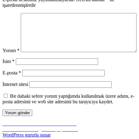
işaretlenmişlerdir
Yorum
*
İsim
*
E-posta
*
İnternet sitesi
Bir dahaki sefere yorum yaptığımda kullanılmak üzere adımı, e-
posta adresimi ve web site adresimi bu tarayıcıya kaydet.
Yazı
Önceki
Önceki
Hazır basit site tasarımı css ile
yazı:
Sonraki
Sonraki
Bilinmesi gereken php kodları
dolaşımı
yazı:
WordPress gururla sunar