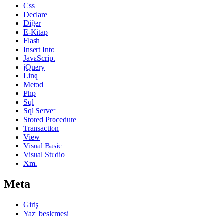
Css
Declare
Diğer
E-Kitap
Flash
Insert Into
JavaScript
jQuery
Linq
Metod
Php
Sql
Sql Server
Stored Procedure
Transaction
View
Visual Basic
Visual Studio
Xml
Meta
Giriş
Yazı beslemesi