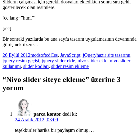
Sliderın çalışması için gerekli dosyaları ekledikten sonra sıra geldi
gösterilecek olan resimlere.
[cc lang=”html”]
[/cc]
Bir sonraki yazılarda bu ana sayfa tasarım uygulamasının devamında
görüşmek üzere…
Yayın
Yazar
Kategoriler
Etiketler
26 Eylül 2012
mcdsoftcd
Css
,
JavaScript
,
jQuery
hazır site tasarımı
,
tarihi
jquery resim geçişi
,
jquery slider ekle
,
nivo slider ekle
,
nivo slider
kullanımı
,
slider kodları
,
slider resim ekleme
“Nivo slider siteye ekleme” üzerine 3
yorum
parca kontor
dedi ki:
24 Aralık 2012, 03:09
teşekkürler harika bir paylaşım olmuş …