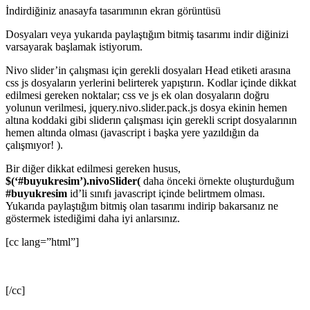
İndirdiğiniz anasayfa tasarımının ekran görüntüsü
Dosyaları veya yukarıda paylaştığım bitmiş tasarımı indir diğinizi
varsayarak başlamak istiyorum.
Nivo slider’in çalışması için gerekli dosyaları Head etiketi arasına
css js dosyaların yerlerini belirterek yapıştırın. Kodlar içinde dikkat
edilmesi gereken noktalar; css ve js ek olan dosyaların doğru
yolunun verilmesi, jquery.nivo.slider.pack.js dosya ekinin hemen
altına koddaki gibi sliderın çalışması için gerekli script dosyalarının
hemen altında olması (javascript i başka yere yazıldığın da
çalışmıyor! ).
Bir diğer dikkat edilmesi gereken husus,
$(‘#buyukresim’).nivoSlider(
daha önceki örnekte oluşturduğum
#buyukresim
id’li sınıfı javascript içinde belirtmem olması.
Yukarıda paylaştığım bitmiş olan tasarımı indirip bakarsanız ne
göstermek istediğimi daha iyi anlarsınız.
[cc lang=”html”]
[/cc]