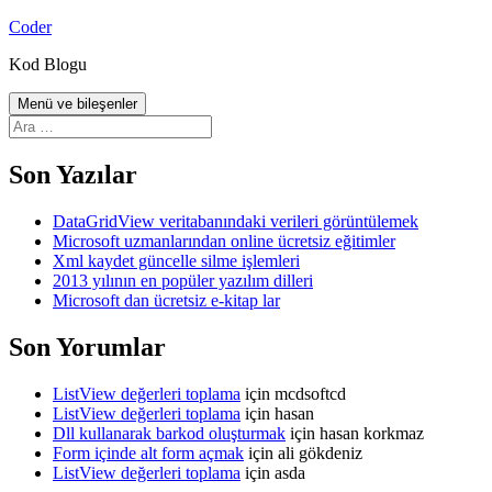
İçeriğe
Coder
atla
Kod Blogu
Menü ve bileşenler
Arama:
Son Yazılar
DataGridView veritabanındaki verileri görüntülemek
Microsoft uzmanlarından online ücretsiz eğitimler
Xml kaydet güncelle silme işlemleri
2013 yılının en popüler yazılım dilleri
Microsoft dan ücretsiz e-kitap lar
Son Yorumlar
ListView değerleri toplama
için
mcdsoftcd
ListView değerleri toplama
için
hasan
Dll kullanarak barkod oluşturmak
için
hasan korkmaz
Form içinde alt form açmak
için
ali gökdeniz
ListView değerleri toplama
için
asda