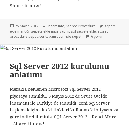
Share it now!
Yayın
Kategoriler
Etiketler
25 Mayıs 2012
Insert Into
,
Stored Procedure
sepete
tarihi
ekle mantığı
,
sepete ekle nasıl yapılır
,
sql sepete ekle
,
storec
Sql de sepete ekle uygu
procedure sepet
,
veritabanı üzerinde sepet
6 yorum
Sql Server 2012 kurulumu
anlatımı
Merakla beklenen Microsoft Sql Server 2012
piyasaya sunuldu. 3 Mayıs 2012’de Swiss Otelde
lansmanı ile Türkiye de tanıtıldı. Yeni Sql Server
başlamak için alttaki linkleri kullanarak ihtiyacınıza
göre indirebilirsiniz. SQL Server 2012...
Read More
|
Share it now!