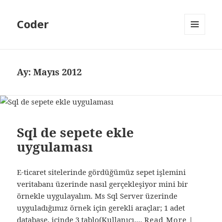
Coder
MENÜ
VE
BILEŞENLER
Ay:
Mayıs 2012
Sql de sepete ekle
uygulaması
E-ticaret sitelerinde gördüğümüz sepet işlemini
veritabanı üzerinde nasıl gerçekleşiyor mini bir
örnekle uygulayalım. Ms Sql Server üzerinde
uyguladığımız örnek için gerekli araçlar; 1 adet
database, içinde 3 tablo(Kullanıcı,...
Read More
|