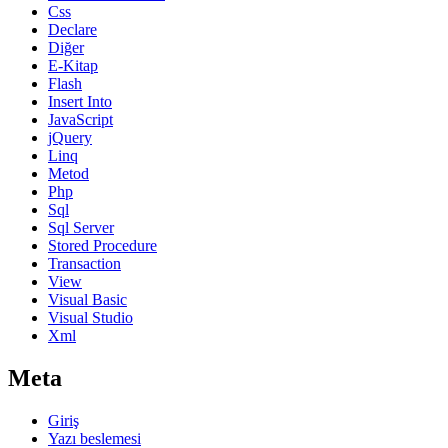
Css
Declare
Diğer
E-Kitap
Flash
Insert Into
JavaScript
jQuery
Linq
Metod
Php
Sql
Sql Server
Stored Procedure
Transaction
View
Visual Basic
Visual Studio
Xml
Meta
Giriş
Yazı beslemesi