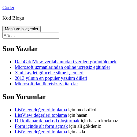
İçeriğe
Coder
atla
Kod Blogu
Menü ve bileşenler
Arama:
Son Yazılar
DataGridView veritabanındaki verileri görüntülemek
Microsoft uzmanlarından online ücretsiz eğitimler
Xml kaydet güncelle silme işlemleri
2013 yılının en popüler yazılım dilleri
Microsoft dan ücretsiz e-kitap lar
Son Yorumlar
ListView değerleri toplama
için
mcdsoftcd
ListView değerleri toplama
için
hasan
Dll kullanarak barkod oluşturmak
için
hasan korkmaz
Form içinde alt form açmak
için
ali gökdeniz
ListView değerleri toplama
için
asda