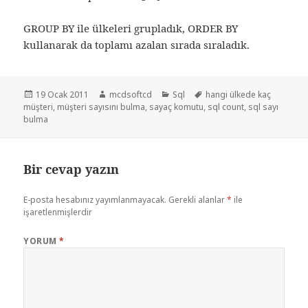
GROUP BY ile ülkeleri grupladık, ORDER BY
kullanarak da toplamı azalan sırada sıraladık.
Yayın
Yazar
Kategoriler
Etiketler
19 Ocak 2011
mcdsoftcd
Sql
hangi ülkede kaç
tarihi
müşteri
,
müşteri sayısını bulma
,
sayaç komutu
,
sql count
,
sql sayı
bulma
Bir cevap yazın
E-posta hesabınız yayımlanmayacak.
Gerekli alanlar
*
ile
işaretlenmişlerdir
YORUM
*