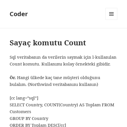
Coder
MENÜ
VE
BILEŞENLER
Sayaç komutu Count
Sql veritabanın da verilerin saymak için l-kullanılan
Count komutu. Kullanımı kolay örnekteki gibidir.
Ör.
Hangi ülkede kaç tane müşteri olduğunu
bulalım. (Northwind veritabanını kullanın)
[cc lang=”sql”]
SELECT Country, COUNT(Country) AS Toplam FROM
Customers
GROUP BY Country
ORDER BY Toplam DESC[/cc]