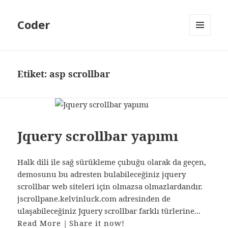
Coder
MENÜ
VE
BILEŞENLER
Etiket:
asp scrollbar
Jquery scrollbar yapımı
Halk dili ile sağ sürükleme çubuğu olarak da geçen,
demosunu bu adresten bulabileceğiniz jquery
scrollbar web siteleri için olmazsa olmazlardandır.
jscrollpane.kelvinluck.com adresinden de
ulaşabileceğiniz Jquery scrollbar farklı türlerine...
Read More
|
Share it now!