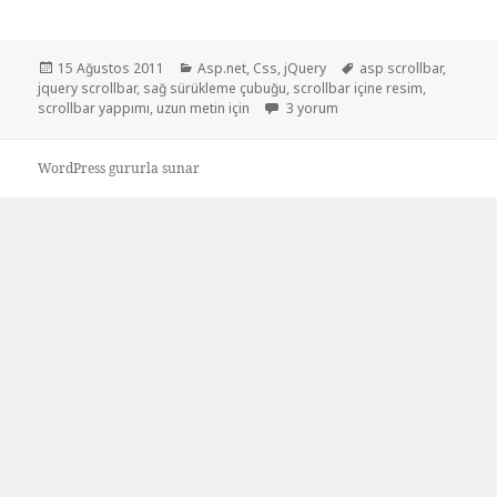
Yayın
Kategoriler
Etiketler
15 Ağustos 2011
Asp.net
,
Css
,
jQuery
asp scrollbar
,
tarihi
jquery scrollbar
,
sağ sürükleme çubuğu
,
scrollbar içine resim
,
Jquery scrollbar yapımı için
scrollbar yappımı
,
uzun metin için
3 yorum
WordPress gururla sunar