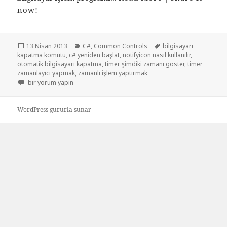
now!
Yayın
Kategoriler
Etiketler
13 Nisan 2013
C#
,
Common Controls
bilgisayarı
tarihi
kapatma komutu
,
c# yeniden başlat
,
notifyicon nasıl kullanılır
,
otomatik bilgisayarı kapatma
,
timer şimdiki zamanı göster
,
timer
zamanlayıcı yapmak
,
zamanlı işlem yaptırmak
Zamanlı bilgisayar işlem programı için
bir yorum yapın
WordPress gururla sunar