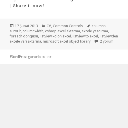
|
Share it now!
Yayın
Kategoriler
Etiketler
17 Şubat 2013
C#
,
Common Controls
columns
tarihi
autoFit
,
columnwidth
,
csharp excel aktarma
,
excele yazdırma
,
foreach döngüsü
,
listview kolon excel
,
listview to excel
,
listviewden
Listviewdeki veriy
excele veri aktarma
,
microsoft excel object library
2 yorum
WordPress gururla sunar