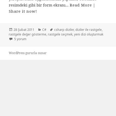
resimdeki gibi bir form ekranı...
Read More
|
Share it now!
Yayın
Kategoriler
Etiketler
28 Şubat 2011
C#
csharp diziler
,
diziler ile rastgele
,
tarihi
rastgele değer gösterme
,
rastgele seçmek
,
yeni dizi oluşturmak
Değerleri girip rastgele seçmek için
5 yorum
WordPress gururla sunar