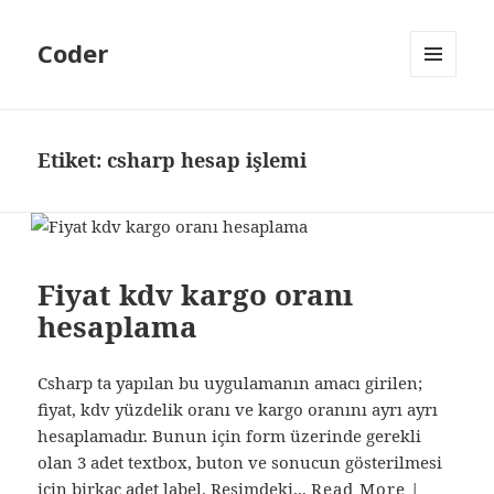
Coder
MENÜ
VE
BILEŞENLER
Etiket:
csharp hesap işlemi
Fiyat kdv kargo oranı
hesaplama
Csharp ta yapılan bu uygulamanın amacı girilen;
fiyat, kdv yüzdelik oranı ve kargo oranını ayrı ayrı
hesaplamadır. Bunun için form üzerinde gerekli
olan 3 adet textbox, buton ve sonucun gösterilmesi
için birkaç adet label. Resimdeki...
Read More
|