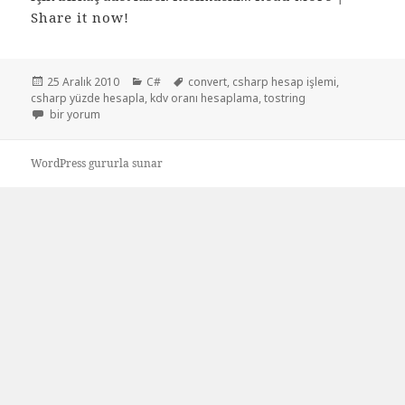
Share it now!
Yayın
Kategoriler
Etiketler
25 Aralık 2010
C#
convert
,
csharp hesap işlemi
,
tarihi
csharp yüzde hesapla
,
kdv oranı hesaplama
,
tostring
Fiyat kdv kargo oranı hesaplama için
bir yorum
WordPress gururla sunar