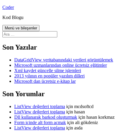
İçeriğe
Coder
atla
Kod Blogu
Menü ve bileşenler
Arama:
Son Yazılar
DataGridView veritabanındaki verileri görüntülemek
Microsoft uzmanlarından online ücretsiz eğitimler
Xml kaydet güncelle silme işlemleri
2013 yılının en popüler yazılım dilleri
Microsoft dan ücretsiz e-kitap lar
Son Yorumlar
ListView değerleri toplama
için
mcdsoftcd
ListView değerleri toplama
için
hasan
Dll kullanarak barkod oluşturmak
için
hasan korkmaz
Form içinde alt form açmak
için
ali gökdeniz
ListView değerleri toplama
için
asda