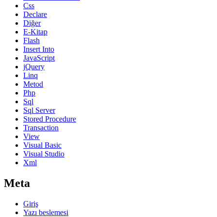
Css
Declare
Diğer
E-Kitap
Flash
Insert Into
JavaScript
jQuery
Linq
Metod
Php
Sql
Sql Server
Stored Procedure
Transaction
View
Visual Basic
Visual Studio
Xml
Meta
Giriş
Yazı beslemesi