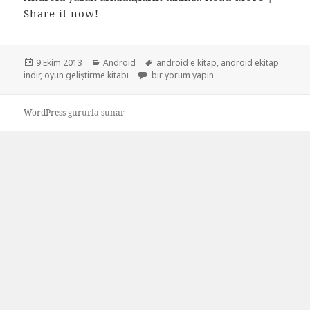
Share it now!
Yayın
Kategoriler
Etiketler
9 Ekim 2013
Android
android e kitap
,
android ekitap
tarihi
Android oyun geliştiriciler için e-kitap içi
indir
,
oyun geliştirme kitabı
bir yorum yapın
WordPress gururla sunar