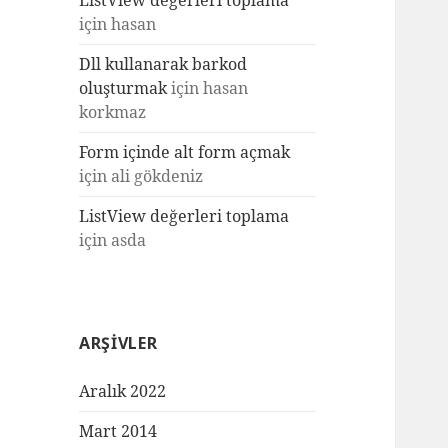
ListView değerleri toplama
için
hasan
Dll kullanarak barkod
oluşturmak
için
hasan
korkmaz
Form içinde alt form açmak
için
ali gökdeniz
ListView değerleri toplama
için
asda
ARŞIVLER
Aralık 2022
Mart 2014