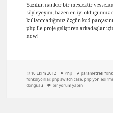
Yazılım nankör bir meslektir vessela
söyleyeyim, bazen en iyi olduğumuz 
kullanmadığımız özgün kod parçasını
php ile proje geliştiren arkadaşlar içi
now!
Yayın
Kategoriler
Etiketler
10 Ekim 2012
Php
parametreli fon
tarihi
fonksiyonlar
,
php switch case
,
php yönledirm
Bilinmesi gereken php kodları i
döngüsü
bir yorum yapın