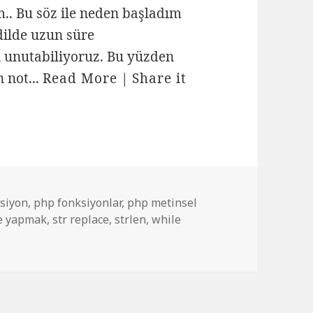
m.. Bu söz ile neden başladım
dilde uzun süre
 unutabiliyoruz. Bu yüzden
n not...
Read More
|
Share it
ksiyon
,
php fonksiyonlar
,
php metinsel
e yapmak
,
str replace
,
strlen
,
while
çin