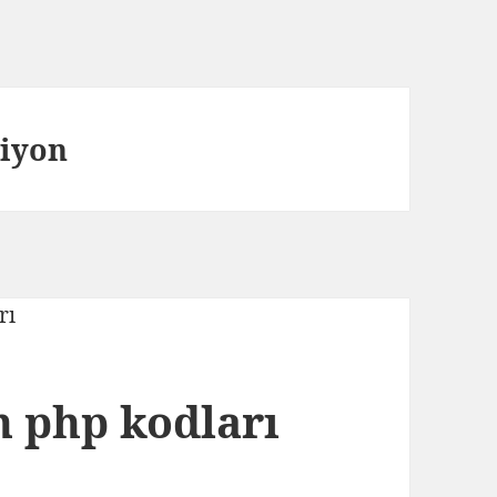
siyon
n php kodları