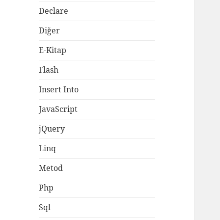
Declare
Diğer
E-Kitap
Flash
Insert Into
JavaScript
jQuery
Linq
Metod
Php
Sql