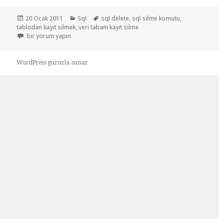
Yayın
Kategoriler
Etiketler
20 Ocak 2011
Sql
sql delete
,
sql silme komutu
,
tarihi
tablodan kayıt silmek
,
veri tabanı kayıt silme
Kayıt silme Delete için
bir yorum yapın
WordPress gururla sunar