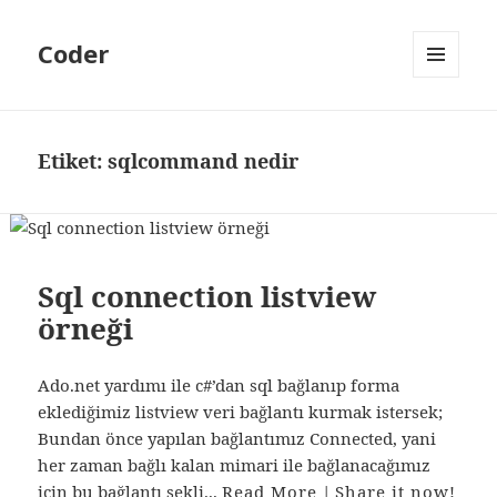
Coder
MENÜ
VE
BILEŞENLER
Etiket:
sqlcommand nedir
Sql connection listview
örneği
Ado.net yardımı ile c#’dan sql bağlanıp forma
eklediğimiz listview veri bağlantı kurmak istersek;
Bundan önce yapılan bağlantımız Connected, yani
her zaman bağlı kalan mimari ile bağlanacağımız
için bu bağlantı şekli...
Read More
|
Share it now!