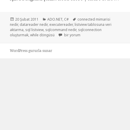
Yayın
Kategoriler
Etiketler
20 Şubat 2011
ADO.NET
,
C#
connected mimarisi
tarihi
nedir
,
datareader nedir
,
executereader
,
listview tablosuna veri
aktarma
,
sql listview
,
sqlcommand nedir
,
sqlconnection
Sql connection listview örneği için
oluşturmak
,
while döngüsü
bir yorum
WordPress gururla sunar