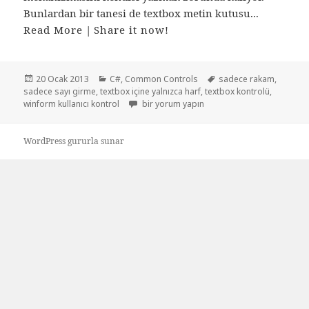
Bunlardan bir tanesi de textbox metin kutusu...
Read More
|
Share it now!
Yayın
Kategoriler
Etiketler
20 Ocak 2013
C#
,
Common Controls
sadece rakam
,
tarihi
sadece sayı girme
,
textbox içine yalnızca harf
,
textbox kontrolü
,
Textboxa sadece harf veya rakam girme içi
winform kullanıcı kontrol
bir yorum yapın
WordPress gururla sunar