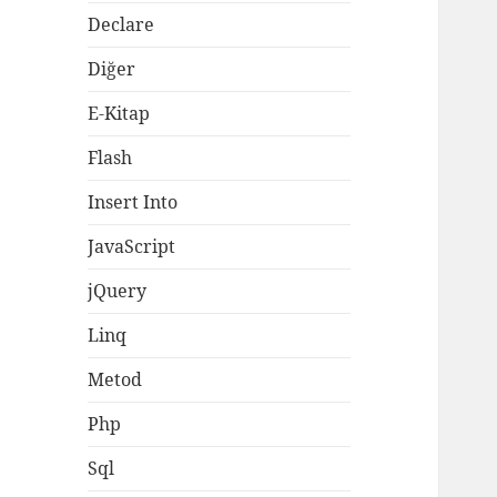
Declare
Diğer
E-Kitap
Flash
Insert Into
JavaScript
jQuery
Linq
Metod
Php
Sql