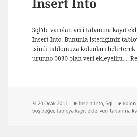
Insert Into
Sql’de varolan veri tabanına kayıt ek
Insert Into. Bununla istediğimiz tablo
isimli tablomuza kolonları belirterek
urunno 0030 olan veri ekleyelim....
R
Yayın
Kategoriler
Etiket
20 Ocak 2011
Insert Into
,
Sql
kolon
tarihi
boş değer
,
tabloya kayıt ekle
,
veri tabanına k