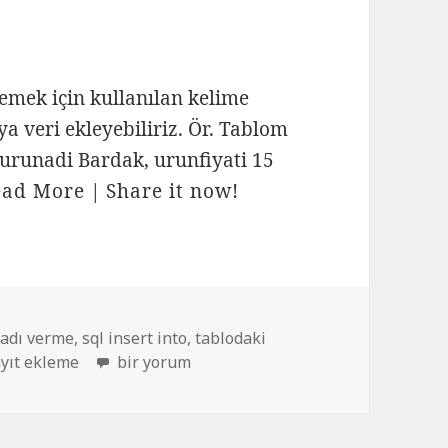
lemek için kullanılan kelime
ya veri ekleyebiliriz. Ör. Tablom
 urunadi Bardak, urunfiyati 15
ead More
|
Share it now!
ler
 adı verme
,
sql insert into
,
tablodaki
Veri tabanına kayıt ekleme Insert Into için
ayıt ekleme
bir yorum