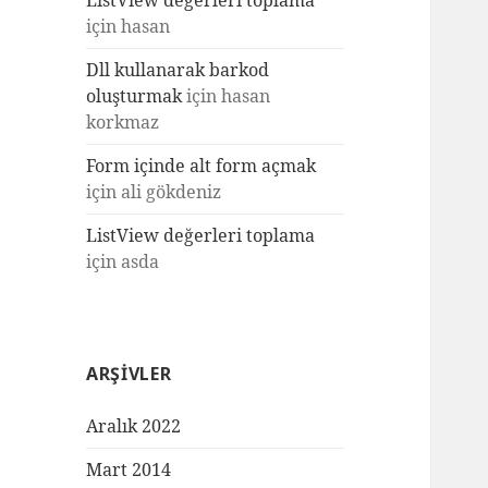
ListView değerleri toplama
için
hasan
Dll kullanarak barkod
oluşturmak
için
hasan
korkmaz
Form içinde alt form açmak
için
ali gökdeniz
ListView değerleri toplama
için
asda
ARŞIVLER
Aralık 2022
Mart 2014