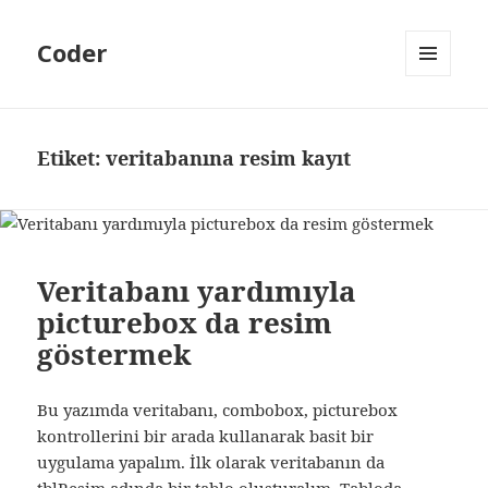
Coder
MENÜ
VE
BILEŞENLER
Etiket:
veritabanına resim kayıt
Veritabanı yardımıyla
picturebox da resim
göstermek
Bu yazımda veritabanı, combobox, picturebox
kontrollerini bir arada kullanarak basit bir
uygulama yapalım. İlk olarak veritabanın da
tblResim adında bir tablo oluşturalım. Tabloda