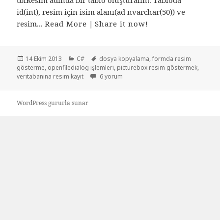
id(int), resim için isim alanı(ad nvarchar(50)) ve
resim...
Read More
|
Share it now!
Yayın
Kategoriler
Etiketler
14 Ekim 2013
C#
dosya kopyalama
,
formda resim
tarihi
gösterme
,
openfiledialog işlemleri
,
picturebox resim göstermek
,
Veritabanı yardımıyla picturebox da resim 
veritabanına resim kayıt
6 yorum
WordPress gururla sunar