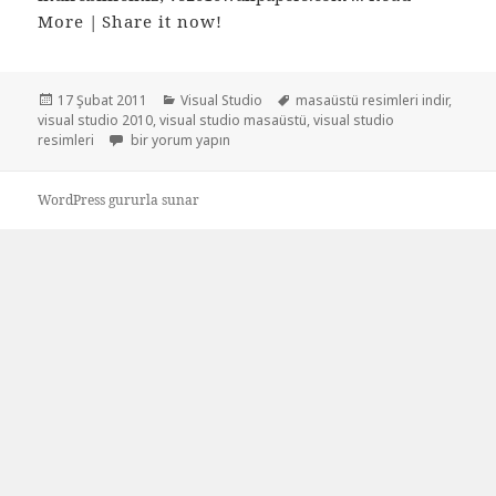
More
|
Share it now!
Yayın
Kategoriler
Etiketler
17 Şubat 2011
Visual Studio
masaüstü resimleri indir
,
tarihi
visual studio 2010
,
visual studio masaüstü
,
visual studio
Visual Studio 2010 masaüstü resimleri için
resimleri
bir yorum yapın
WordPress gururla sunar