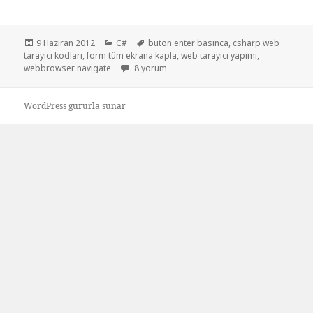
Yayın
Kategoriler
Etiketler
9 Haziran 2012
C#
buton enter basınca
,
csharp web
tarihi
tarayıcı kodları
,
form tüm ekrana kapla
,
web tarayıcı yapımı
,
Basit web tarayıcısı yapımı için
webbrowser navigate
8 yorum
WordPress gururla sunar