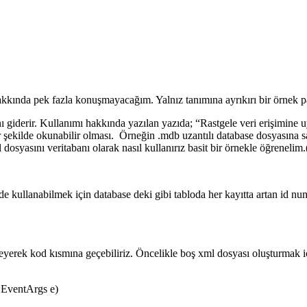
n hakkında pek fazla konuşmayacağım. Yalnız tanımına ayrıkırı bir örne
nı giderir. Kullanımı hakkında yazılan yazıda; “Rastgele veri erişimine
 şekilde okunabilir olması. Örneğin .mdb uzantılı database dosyasına s
 dosyasını veritabanı olarak nasıl kullanırız basit bir örnekle öğreneli
e kullanabilmek için database deki gibi tabloda her kayıtta artan id numa
leyerek kod kısmına geçebiliriz. Öncelikle boş xml dosyası oluşturmak i
, EventArgs e)