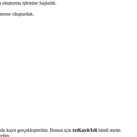
 oluşturma işlemine başladık.
nesne oluşturduk.
nlu kayıt gerçekleştirelim. Bunun için
txtKayitAdi
isimli metin
relim.