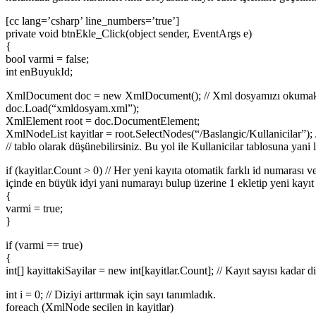
[cc lang=’csharp’ line_numbers=’true’]
private void btnEkle_Click(object sender, EventArgs e)
{
bool varmi = false;
int enBuyukId;
XmlDocument doc = new XmlDocument(); // Xml dosyamızı okumak i
doc.Load(“xmldosyam.xml”);
XmlElement root = doc.DocumentElement;
XmlNodeList kayitlar = root.SelectNodes(“/Baslangic/Kullanicilar”); /
// tablo olarak düşünebilirsiniz. Bu yol ile Kullanicilar tablosuna yani
if (kayitlar.Count > 0) // Her yeni kayıta otomatik farklı id numarası
içinde en büyük idyi yani numarayı bulup üzerine 1 ekletip yeni kayıt 
{
varmi = true;
}
if (varmi == true)
{
int[] kayittakiSayilar = new int[kayitlar.Count]; // Kayıt sayısı kadar d
int i = 0; // Diziyi arttırmak için sayı tanımladık.
foreach (XmlNode secilen in kayitlar)