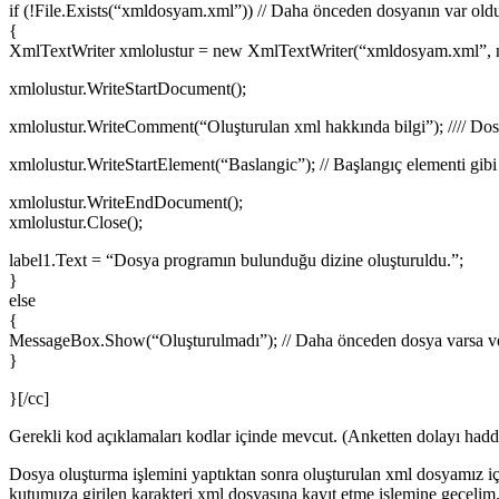
if (!File.Exists(“xmldosyam.xml”)) // Daha önceden dosyanın var old
{
XmlTextWriter xmlolustur = new XmlTextWriter(“xmldosyam.xml”, null)
xmlolustur.WriteStartDocument();
xmlolustur.WriteComment(“Oluşturulan xml hakkında bilgi”); //// Dos
xmlolustur.WriteStartElement(“Baslangic”); // Başlangıç elementi gibi 
xmlolustur.WriteEndDocument();
xmlolustur.Close();
label1.Text = “Dosya programın bulunduğu dizine oluşturuldu.”;
}
else
{
MessageBox.Show(“Oluşturulmadı”); // Daha önceden dosya varsa veya
}
}[/cc]
Gerekli kod açıklamaları kodlar içinde mevcut. (Anketten dolayı haddi
Dosya oluşturma işlemini yaptıktan sonra oluşturulan xml dosyamız için
kutumuza girilen karakteri xml dosyasına kayıt etme işlemine geçeli