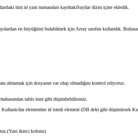
lardaki tüm id yani numaraları kayittakiSayilar dizisi içine ekledik.
n sayılardan en büyüğünü bulabilmek için Array sınıfını kullandık. Bulun
ata almamak için dosyanın var olup olmadığını kontrol ediyoruz.
abanından tablo ismi gibi düşünbebilirsiniz.
Kullanicilar elementine id isimli element (DB deki gibi düşünürsek Kul
ruz.(Yani ikinci kolonu)