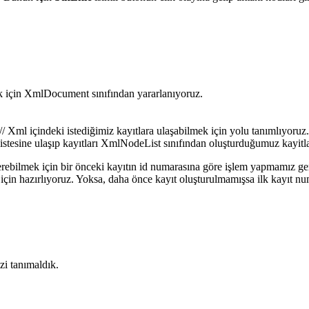
çin XmlDocument sınıfından yararlanıyoruz.
/ Xml içindeki istediğimiz kayıtlara ulaşabilmek için yolu tanımlıyoruz
 listesine ulaşıp kayıtları XmlNodeList sınıfından oluşturduğumuz kayitla
 verebilmek için bir önceki kayıtın id numarasına göre işlem yapmamız ge
için hazırlıyoruz. Yoksa, daha önce kayıt oluşturulmamışsa ilk kayıt nu
izi tanımaldık.