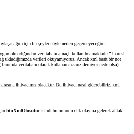
k paylaşacağım için bir şeyler söylemeden geçemeyeceğim.
 uygun olmadığından veri tabanı amaçlı kullanılmamaktadır.” ibaresi
ağ tıkladığımızda verileri okuyamıyoruz. Ancak xml basit bir not
m.(Tanımda veritabanı olarak kullanamazsınız demiyor nede olsa)
rasına ihtiyacımız olacaktır. Bu ihtiyacı nasıl giderebiliriz, xml
çin
btnXmlOlusutur
isimli butonunun clik olayına gelerek alttaki