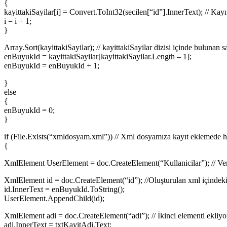
{
kayittakiSayilar[i] = Convert.ToInt32(secilen[“id”].InnerText); // Kayıt
i = i + 1;
}
Array.Sort(kayittakiSayilar); // kayittakiSayilar dizisi içinde buluna
enBuyukId = kayittakiSayilar[kayittakiSayilar.Length – 1];
enBuyukId = enBuyukId + 1;
}
else
{
enBuyukId = 0;
}
if (File.Exists(“xmldosyam.xml”)) // Xml dosyamıza kayıt eklemede h
{
XmlElement UserElement = doc.CreateElement(“Kullanicilar”); // Verit
XmlElement id = doc.CreateElement(“id”); //Oluşturulan xml içindeki 
id.InnerText = enBuyukId.ToString();
UserElement.AppendChild(id);
XmlElement adi = doc.CreateElement(“adi”); // İkinci elementi ekliyo
adi.InnerText = txtKayitAdi.Text;