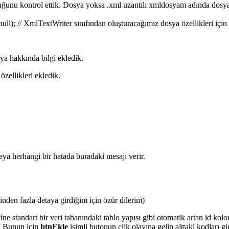
uğunu kontrol ettik. Dosya yoksa .xml uzantılı xmldosyam adında dosya
; // XmlTextWriter sınıfından oluşturacağımız dosya özellikleri için 
ya hakkında bilgi ekledik.
özellikleri ekledik.
 herhangi bir hatada buradaki mesajı verir.
nden fazla detaya girdiğim için özür dilerim)
e standart bir veri tabanındaki tablo yapısı gibi otomatik artan id kolo
m. Bunun için
btnEkle
isimli butonun clik olayına gelip alttaki kodları gi