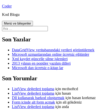
İçeriğe
Coder
atla
Kod Blogu
Menü ve bileşenler
Arama:
Son Yazılar
DataGridView veritabanındaki verileri görüntülemek
Microsoft uzmanlarından online ücretsiz eğitimler
Xml kaydet güncelle silme işlemleri
2013 yılının en popüler yazılım dilleri
Microsoft dan ücretsiz e-kitap lar
Son Yorumlar
ListView değerleri toplama
için
mcdsoftcd
ListView değerleri toplama
için
hasan
Dll kullanarak barkod oluşturmak
için
hasan korkmaz
Form içinde alt form açmak
için
ali gökdeniz
ListView değerleri toplama
için
asda