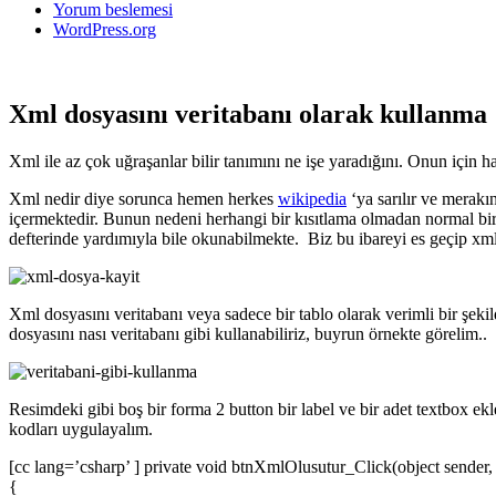
Yorum beslemesi
WordPress.org
Xml dosyasını veritabanı olarak kullanma
Xml ile az çok uğraşanlar bilir tanımını ne işe yaradığını. Onun içi
Xml nedir diye sorunca hemen herkes
wikipedia
‘ya sarılır ve merakı
içermektedir. Bunun nedeni herhangi bir kısıtlama olmadan normal bir
defterinde yardımıyla bile okunabilmekte. Biz bu ibareyi es geçip xml
Xml dosyasını veritabanı veya sadece bir tablo olarak verimli bir şekild
dosyasını nası veritabanı gibi kullanabiliriz, buyrun örnekte görelim..
Resimdeki gibi boş bir forma 2 button bir label ve bir adet textbox ek
kodları uygulayalım.
[cc lang=’csharp’ ] private void btnXmlOlusutur_Click(object sender
{