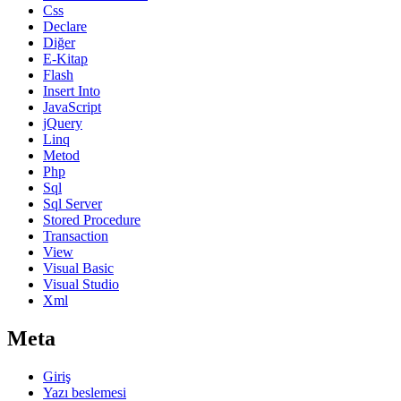
Css
Declare
Diğer
E-Kitap
Flash
Insert Into
JavaScript
jQuery
Linq
Metod
Php
Sql
Sql Server
Stored Procedure
Transaction
View
Visual Basic
Visual Studio
Xml
Meta
Giriş
Yazı beslemesi