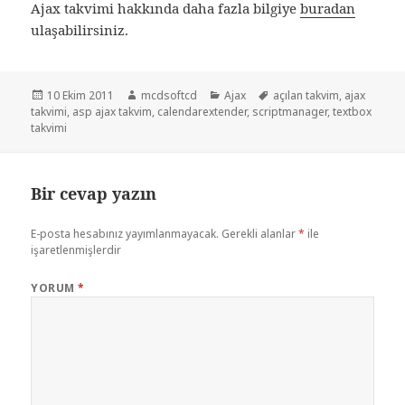
Ajax takvimi hakkında daha fazla bilgiye
buradan
ulaşabilirsiniz.
Yayın
Yazar
Kategoriler
Etiketler
10 Ekim 2011
mcdsoftcd
Ajax
açılan takvim
,
ajax
tarihi
takvimi
,
asp ajax takvim
,
calendarextender
,
scriptmanager
,
textbox
takvimi
Bir cevap yazın
E-posta hesabınız yayımlanmayacak.
Gerekli alanlar
*
ile
işaretlenmişlerdir
YORUM
*