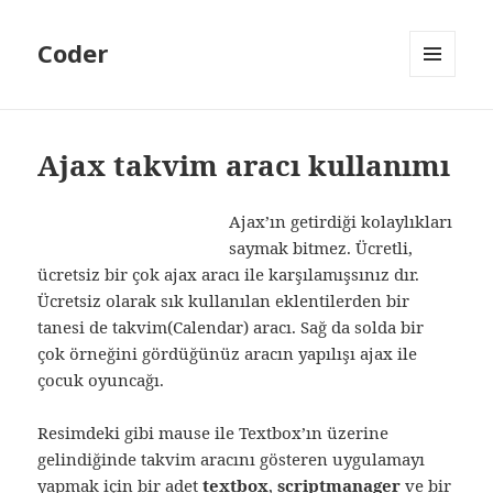
Coder
MENÜ
VE
BILEŞENLER
Ajax takvim aracı kullanımı
Ajax’ın getirdiği kolaylıkları
saymak bitmez. Ücretli,
ücretsiz bir çok ajax aracı ile karşılamışsınız dır.
Ücretsiz olarak sık kullanılan eklentilerden bir
tanesi de takvim(Calendar) aracı. Sağ da solda bir
çok örneğini gördüğünüz aracın yapılışı ajax ile
çocuk oyuncağı.
Resimdeki gibi mause ile Textbox’ın üzerine
gelindiğinde takvim aracını gösteren uygulamayı
yapmak için bir adet
textbox
,
scriptmanager
ve bir