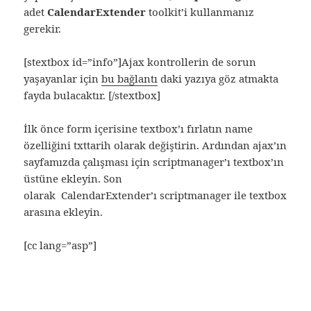
adet
CalendarExtender
toolkit’i kullanmanız
gerekir.
[stextbox id=”info”]Ajax kontrollerin de sorun
yaşayanlar için
bu bağlantı
daki yazıya göz atmakta
fayda bulacaktır. [/stextbox]
İlk önce form içerisine textbox’ı fırlatın name
özelliğini txttarih olarak değiştirin. Ardından ajax’ın
sayfamızda çalışması için scriptmanager’ı textbox’ın
üstüne ekleyin. Son
olarak CalendarExtender’ı scriptmanager ile textbox
arasına ekleyin.
[cc lang=”asp”]