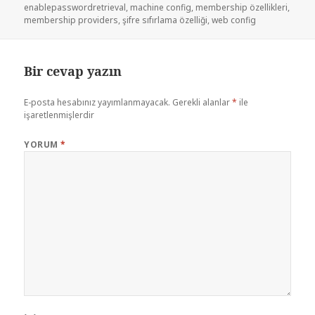
enablepasswordretrieval
,
machine config
,
membership özellikleri
,
membership providers
,
şifre sıfırlama özelliği
,
web config
Bir cevap yazın
E-posta hesabınız yayımlanmayacak.
Gerekli alanlar
*
ile
işaretlenmişlerdir
YORUM
*