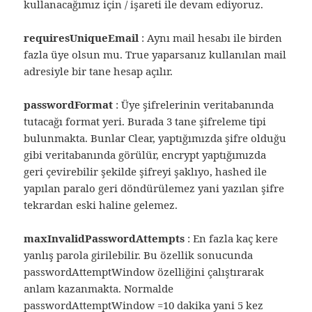
kullanacağımız için / işareti ile devam ediyoruz.
requiresUniqueEmail
: Aynı mail hesabı ile birden
fazla üye olsun mu. True yaparsanız kullanılan mail
adresiyle bir tane hesap açılır.
passwordFormat
: Üye şifrelerinin veritabanında
tutacağı format yeri. Burada 3 tane şifreleme tipi
bulunmakta. Bunlar Clear, yaptığımızda şifre olduğu
gibi veritabanında görülür, encrypt yaptığımızda
geri çevirebilir şekilde şifreyi şaklıyo, hashed ile
yapılan paralo geri döndürülemez yani yazılan şifre
tekrardan eski haline gelemez.
maxInvalidPasswordAttempts
: En fazla kaç kere
yanlış parola girilebilir. Bu özellik sonucunda
passwordAttemptWindow özelliğini çalıştırarak
anlam kazanmakta. Normalde
passwordAttemptWindow =10 dakika yani 5 kez