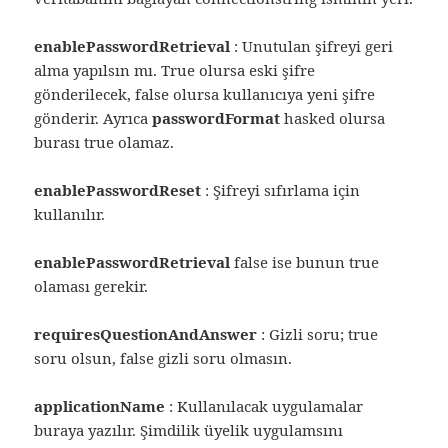
enablePasswordRetrieval
: Unutulan şifreyi geri
alma yapılsın mı. True olursa eski şifre
gönderilecek, false olursa kullanıcıya yeni şifre
gönderir. Ayrıca
passwordFormat
hasked olursa
burası true olamaz.
enablePasswordReset
: Şifreyi sıfırlama için
kullanılır.
enablePasswordRetrieval
false ise bunun true
olaması gerekir.
requiresQuestionAndAnswer
: Gizli soru; true
soru olsun, false gizli soru olmasın.
applicationName
: Kullanılacak uygulamalar
buraya yazılır. Şimdilik üyelik uygulamsını