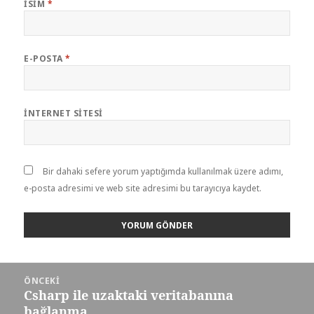
İSIM
*
E-POSTA
*
İNTERNET SITESI
Bir dahaki sefere yorum yaptığımda kullanılmak üzere adımı,
e-posta adresimi ve web site adresimi bu tarayıcıya kaydet.
Yazı
ÖNCEKI
dolaşımı
Csharp ile uzaktaki veritabanına
Önceki
bağlanma
yazı: