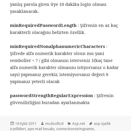
yanlış parola giren üye 10 dakika login olması
yasaklanacak.
minRequiredPasswordLength
: Şifrenin en az kaç
karakterli olacağını belirten özellik.
minRequiredNonalphanumericCharacters
:
Şifrede alfa numerik karakter olsun mu yani
semboller = ? / gibi olmasını isterseniz 1(kaç tane
alfa numerik karakter olmasını istiyorsanız o kadar
sayı) yapmanız gerekir, istemiyorsanız değeri 0
yapmanız yeterli olacak
passwordStrengthRegularExpression
: Şifrenin
güvenilirliğini buradan ayarlanmakta
Yayın
Yazar
Kategoriler
Etiketler
16 Eylül 2011
mcdsoftcd
Asp.net
asp üyelik
tarihi
özellikleri
,
aynı mail hesabı
,
connectionstringname
,