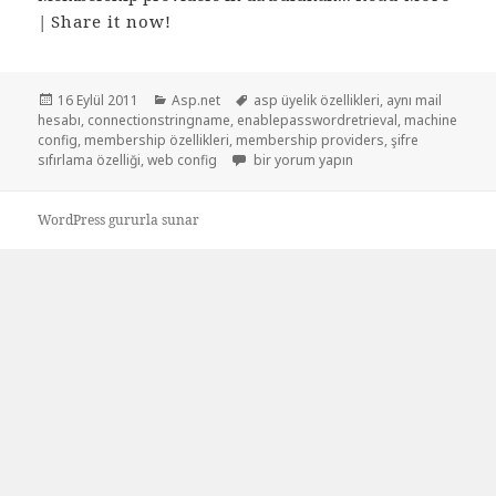
|
Share it now!
Yayın
Kategoriler
Etiketler
16 Eylül 2011
Asp.net
asp üyelik özellikleri
,
aynı mail
tarihi
hesabı
,
connectionstringname
,
enablepasswordretrieval
,
machine
config
,
membership özellikleri
,
membership providers
,
şifre
Asp.net Membership özellikleri için
sıfırlama özelliği
,
web config
bir yorum yapın
WordPress gururla sunar