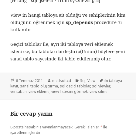
[cc lang=”sql”]select * from sys.views [/cc]
View in hangi tabloya ait olduğu ve sahiplerinin kim
olduğunu öğrenmek için
sp_depends
procedure ‘ü
kullanılır.
Geçici tablolar ile, ayrı iki tabloya veri eklemek
istenirse, bu tabloları birleştirip(Union) böylece yeni
sanal tablo sayesinde iki tablo etkilenmiş olur.
Yayın
Yazar
Kategoriler
Etiketler
6 Temmuz 2011
mcdsoftcd
Sql
,
View
iki tabloya
tarihi
kayıt
,
sanal tablo oluşturma
,
sql geçici tablolar
,
sql viewler
,
veritabanı view ekleme
,
view listesini görmek
,
view silme
Bir cevap yazın
E-posta hesabınız yayımlanmayacak.
Gerekli alanlar
*
ile
işaretlenmişlerdir