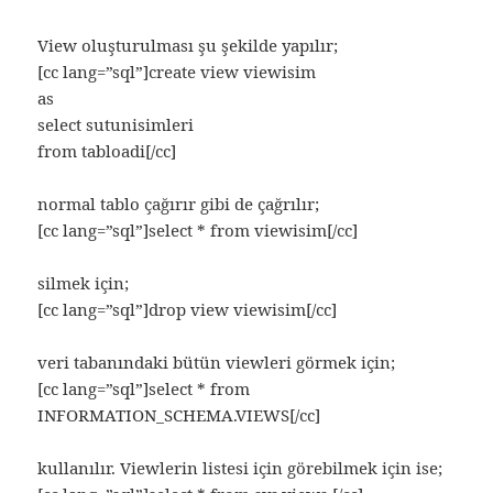
View oluşturulması şu şekilde yapılır;
[cc lang=”sql”]create view viewisim
as
select sutunisimleri
from tabloadi[/cc]
normal tablo çağırır gibi de çağrılır;
[cc lang=”sql”]select * from viewisim[/cc]
silmek için;
[cc lang=”sql”]drop view viewisim[/cc]
veri tabanındaki bütün viewleri görmek için;
[cc lang=”sql”]select * from
INFORMATION_SCHEMA.VIEWS[/cc]
kullanılır. Viewlerin listesi için görebilmek için ise;