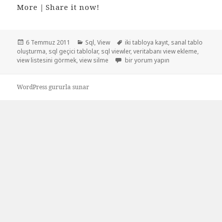
More
|
Share it now!
Yayın
Kategoriler
Etiketler
6 Temmuz 2011
Sql
,
View
iki tabloya kayıt
,
sanal tablo
tarihi
oluşturma
,
sql geçici tablolar
,
sql viewler
,
veritabanı view ekleme
,
Geçici tablolar Viewler için
view listesini görmek
,
view silme
bir yorum yapın
WordPress gururla sunar