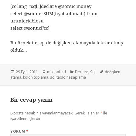
[cc lang=”sql”]declare @sonuc money
select @sonuc=SUM(fiyatkolonadi) from
urunlertablosu
select @sonuc[/cc]
Bu örnek ile sql de değişken atamayıda tekrar etmiş
olduk…
Yayın
Yazar
Kategoriler
Etiketler
29 Eylül 2011
mcdsoftcd
Declare
,
Sql
değişken
tarihi
atama
,
kolon toplama
,
sql tablo hesaplama
Bir cevap yazın
E-posta hesabınız yayımlanmayacak.
Gerekli alanlar
*
ile
işaretlenmişlerdir
YORUM
*