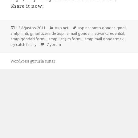
Share it now!
Yayın
Kategoriler
Etiketler
12 Ağustos 2011
Asp.net
asp net smtp gönder
,
gmail
tarihi
smtp limti
,
gmail üzerinde asp ile mail gönder
,
networkcredential
,
smtp gönderi formu
,
smtp iletişim formu
,
smtp mail göndermek
,
Asp.net smtp mail gönderimi için
try catch finally
7 yorum
WordPress gururla sunar