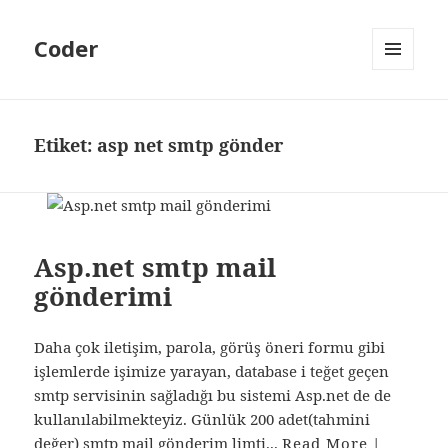
Coder
MENÜ
VE
BILEŞENLER
Etiket:
asp net smtp gönder
Asp.net smtp mail
gönderimi
Daha çok iletişim, parola, görüş öneri formu gibi
işlemlerde işimize yarayan, database i teğet geçen
smtp servisinin sağladığı bu sistemi Asp.net de de
kullanılabilmekteyiz. Günlük 200 adet(tahmini
değer) smtp mail gönderim limti...
Read More
|