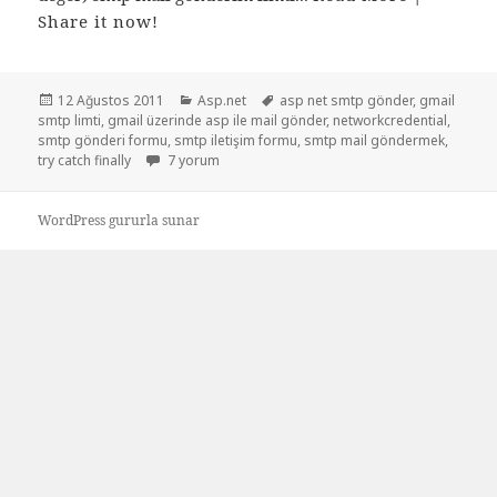
Share it now!
Yayın
Kategoriler
Etiketler
12 Ağustos 2011
Asp.net
asp net smtp gönder
,
gmail
tarihi
smtp limti
,
gmail üzerinde asp ile mail gönder
,
networkcredential
,
smtp gönderi formu
,
smtp iletişim formu
,
smtp mail göndermek
,
Asp.net smtp mail gönderimi için
try catch finally
7 yorum
WordPress gururla sunar