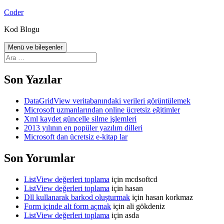
İçeriğe
Coder
atla
Kod Blogu
Menü ve bileşenler
Arama:
Son Yazılar
DataGridView veritabanındaki verileri görüntülemek
Microsoft uzmanlarından online ücretsiz eğitimler
Xml kaydet güncelle silme işlemleri
2013 yılının en popüler yazılım dilleri
Microsoft dan ücretsiz e-kitap lar
Son Yorumlar
ListView değerleri toplama
için
mcdsoftcd
ListView değerleri toplama
için
hasan
Dll kullanarak barkod oluşturmak
için
hasan korkmaz
Form içinde alt form açmak
için
ali gökdeniz
ListView değerleri toplama
için
asda