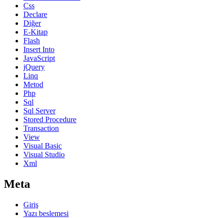
Css
Declare
Diğer
E-Kitap
Flash
Insert Into
JavaScript
jQuery
Linq
Metod
Php
Sql
Sql Server
Stored Procedure
Transaction
View
Visual Basic
Visual Studio
Xml
Meta
Giriş
Yazı beslemesi