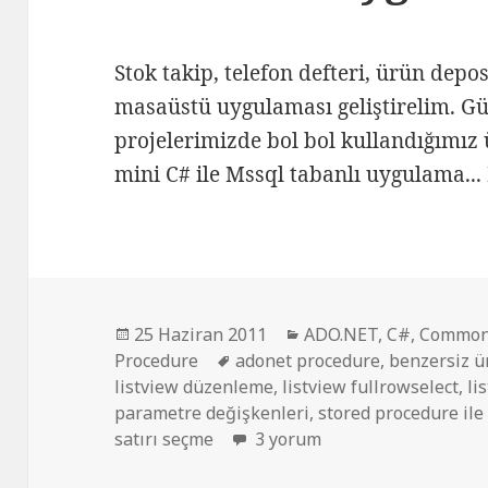
Stok takip, telefon defteri, ürün depo
masaüstü uygulaması geliştirelim. Gü
projelerimizde bol bol kullandığımız
mini C# ile Mssql tabanlı uygulama...
Yayın
Kategoriler
25 Haziran 2011
ADO.NET
,
C#
,
Common 
tarihi
Etiketler
Procedure
adonet procedure
,
benzersiz ü
listview düzenleme
,
listview fullrowselect
,
li
parametre değişkenleri
,
stored procedure ile
Benzersiz veri kayıt eden ma
satırı seçme
3 yorum