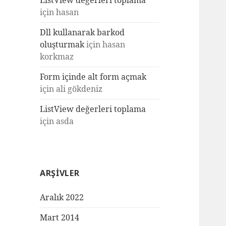
ListView değerleri toplama
için
hasan
Dll kullanarak barkod
oluşturmak
için
hasan
korkmaz
Form içinde alt form açmak
için
ali gökdeniz
ListView değerleri toplama
için
asda
ARŞIVLER
Aralık 2022
Mart 2014