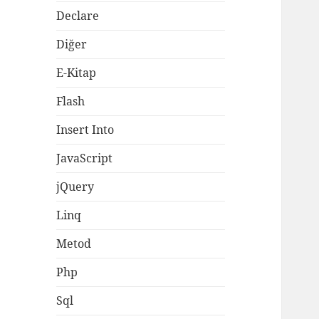
Declare
Diğer
E-Kitap
Flash
Insert Into
JavaScript
jQuery
Linq
Metod
Php
Sql