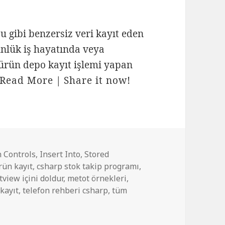
su gibi benzersiz veri kayıt eden
nlük iş hayatında veya
 ürün depo kayıt işlemi yapan
Read More
|
Share it now!
Controls
,
Insert Into
,
Stored
rün kayıt
,
csharp stok takip programı
,
stview içini doldur
,
metot örnekleri
,
 kayıt
,
telefon rehberi csharp
,
tüm
saüstü uygulaması için