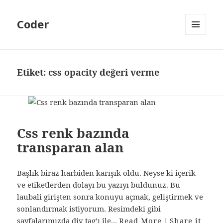
Coder
MENÜ
VE
BILEŞENLER
Etiket:
css opacity değeri verme
Css renk bazında
transparan alan
Başlık biraz harbiden karışık oldu. Neyse ki içerik
ve etiketlerden dolayı bu yazıyı buldunuz. Bu
laubali girişten sonra konuyu açmak, geliştirmek ve
sonlandırmak istiyorum. Resimdeki gibi
sayfalarımızda div tag’ı ile...
Read More
|
Share it