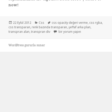
now!
Yayın
Kategoriler
Etiketler
22 Eylül 2012
Css
css opacity değeri verme
,
css rgba
,
tarihi
css transparan
,
renk bazında transparan
,
şeffaf arka plan
,
Css renk bazında transparan alan için
transpran alan
,
transpran div
bir yorum yapın
WordPress gururla sunar