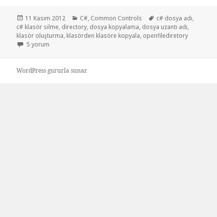
Yayın
Kategoriler
Etiketler
11 Kasım 2012
C#
,
Common Controls
c# dosya adı
,
tarihi
c# klasör silme
,
directory
,
dosya kopyalama
,
dosya uzantı adı
,
klasör oluşturma
,
klasörden klasöre kopyala
,
openfilediretory
C# dosya işlemleri için
5 yorum
WordPress gururla sunar