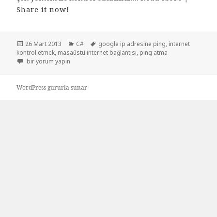
Share it now!
Yayın
Kategoriler
Etiketler
26 Mart 2013
C#
google ip adresine ping
,
internet
tarihi
kontrol etmek
,
masaüstü internet bağlantısı
,
ping atma
Windows formda internet bağlantısı kontrolü için
bir yorum yapın
WordPress gururla sunar