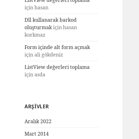
ListView değerleri toplama
için
hasan
Dll kullanarak barkod
oluşturmak
için
hasan
korkmaz
Form içinde alt form açmak
için
ali gökdeniz
ListView değerleri toplama
için
asda
ARŞIVLER
Aralık 2022
Mart 2014