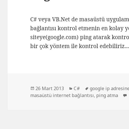
C# veya VB.Net de masaüstü uygulama
bağlantısı kontrol etmenin en kolay y
siteye(google.com) ping atarak kontro
bir çok yöntem ile kontrol edebiliriz..
Yayın
Kategoriler
Etiketler
26 Mart 2013
C#
google ip adresin
tarihi
masaüstü internet bağlantısı
,
ping atma