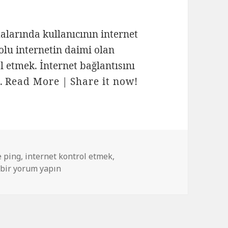
larında kullanıcının internet
olu internetin daimi olan
l etmek. İnternet bağlantısını
..
Read More
|
Share it now!
e ping
,
internet kontrol etmek
,
Windows formda internet bağlantısı kontrolü için
bir yorum yapın