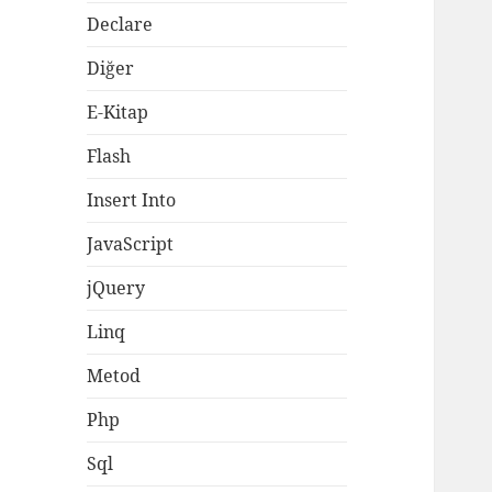
Declare
Diğer
E-Kitap
Flash
Insert Into
JavaScript
jQuery
Linq
Metod
Php
Sql